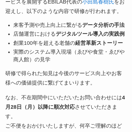
ービスを展開するEBILAB代表の
小田島春樹氏
をお
迎えし、以下のような内容で研修が行われます。
来客予測や売上向上に繋がる
データ分析の手法
店舗運営における
デジタルツール導入の実践例
創業100年を超える老舗の
経営革新ストーリー
実際のシステム導入現場（ゑびや食堂・ゑびや
商人館）の見学
研修で得られた知見は今後のサービス向上やお客
様への価値提供に繋げてまいります。
なお、不在期間中にいただいたお問い合わせには
4
月28日（月）以降に順次対応
させていただきま
す。
ご不便をおかけいたしますが、何卒ご理解のほど